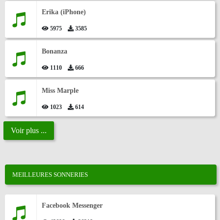
Erika (iPhone)
5975
3585
Bonanza
1110
666
Miss Marple
1023
614
Voir plus ...
MEILLEURES SONNERIES
Facebook Messenger