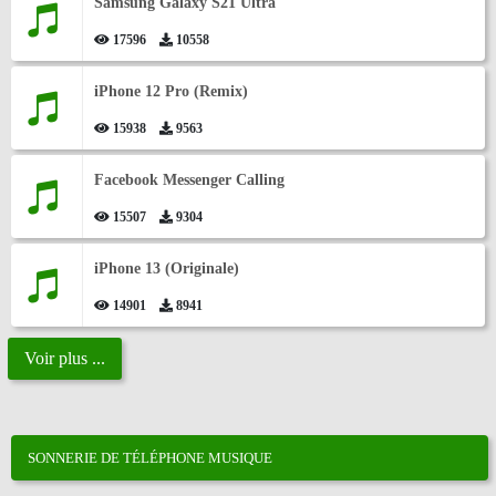
Samsung Galaxy S21 Ultra
17596
10558
iPhone 12 Pro (Remix)
15938
9563
Facebook Messenger Calling
15507
9304
iPhone 13 (Originale)
14901
8941
Voir plus ...
SONNERIE DE TÉLÉPHONE MUSIQUE