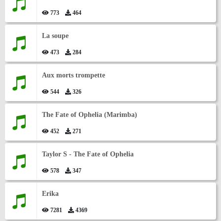
773
464
La soupe
473
284
Aux morts trompette
544
326
The Fate of Ophelia (Marimba)
452
271
Taylor S - The Fate of Ophelia
578
347
Erika
7281
4369