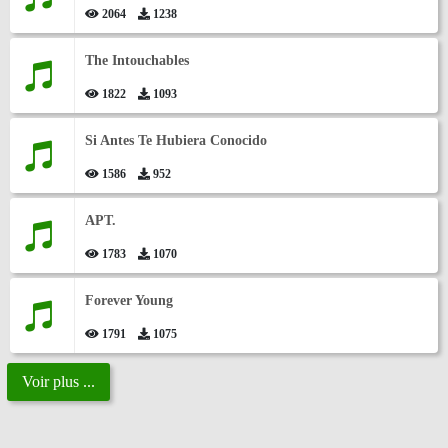
2064
1238
The Intouchables
1822
1093
Si Antes Te Hubiera Conocido
1586
952
APT.
1783
1070
Forever Young
1791
1075
Voir plus ...