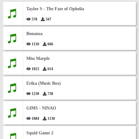
Taylor S - The Fate of Ophelia
578
347
Bonanza
1110
666
Miss Marple
1023
614
Erika (Music Box)
1230
738
GIMS - NINAO
1884
1130
Squid Game 2