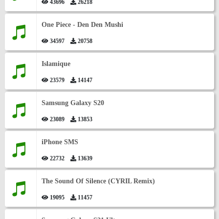
43696
26218
One Piece - Den Den Mushi
34597
20758
Islamique
23579
14147
Samsung Galaxy S20
23089
13853
iPhone SMS
22732
13639
The Sound Of Silence (CYRIL Remix)
19095
11457