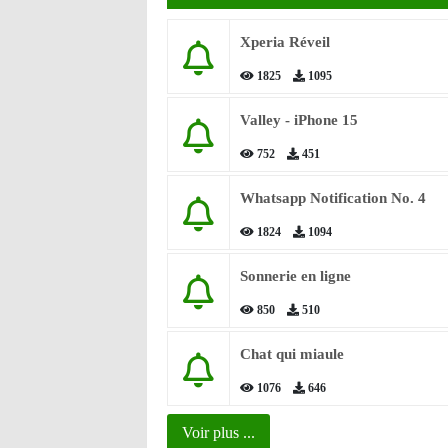
Xperia Réveil
1825
1095
Valley - iPhone 15
752
451
Whatsapp Notification No. 4
1824
1094
Sonnerie en ligne
850
510
Chat qui miaule
1076
646
Voir plus ...