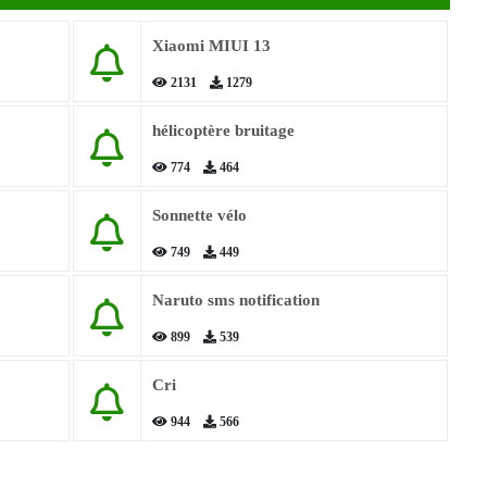
Xiaomi MIUI 13
2131
1279
hélicoptère bruitage
774
464
Sonnette vélo
749
449
Naruto sms notification
899
539
Cri
944
566