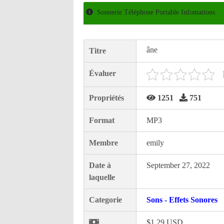
Sonnerie Téléphone Portable Infomations
âne
Titre
Évaluer
Propriétés
1251
751
Format
MP3
Membre
emily
Date à
September 27, 2022
laquelle
Categorie
Sons - Effets Sonores
$1.29 USD