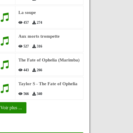
La soupe
457
274
Aux morts trompette
527
316
The Fate of Ophelia (Marimba)
443
266
Taylor S - The Fate of Ophelia
566
340
Voir plus ...