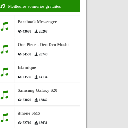
Meilleures sonneries gratuites
Facebook Messenger
43678
26207
One Piece - Den Den Mushi
34580
20748
Islamique
23556
14134
Samsung Galaxy S20
23070
13842
iPhone SMS
22719
13631