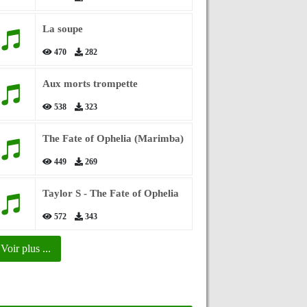
La soupe
470
282
Aux morts trompette
538
323
The Fate of Ophelia (Marimba)
449
269
Taylor S - The Fate of Ophelia
572
343
Voir plus ...