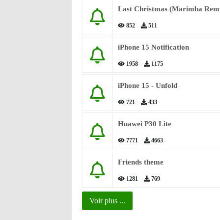
Last Christmas (Marimba Rem
852
511
iPhone 15 Notification
1958
1175
iPhone 15 - Unfold
721
433
Huawei P30 Lite
7771
4663
Friends theme
1281
769
Voir plus ...