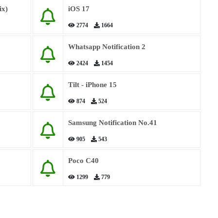
ix)
iOS 17
2774
1664
Whatsapp Notification 2
2424
1454
Tilt - iPhone 15
874
524
Samsung Notification No.41
905
543
Poco C40
1299
779