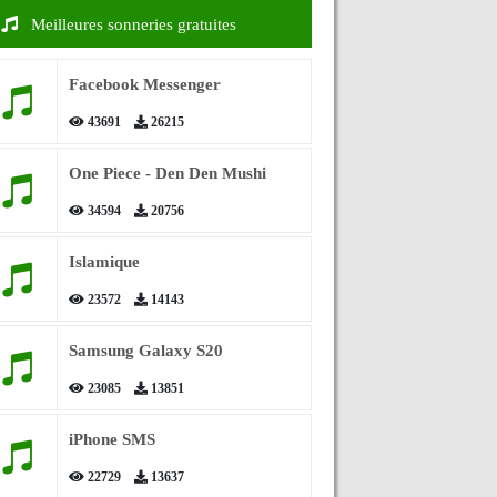
Meilleures sonneries gratuites
Facebook Messenger
43691
26215
One Piece - Den Den Mushi
34594
20756
Islamique
23572
14143
Samsung Galaxy S20
23085
13851
iPhone SMS
22729
13637