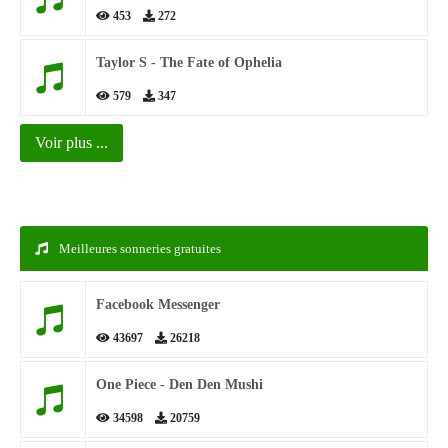
453
272
Taylor S - The Fate of Ophelia
579
347
Voir plus ...
Meilleures sonneries gratuites
Facebook Messenger
43697
26218
One Piece - Den Den Mushi
34598
20759