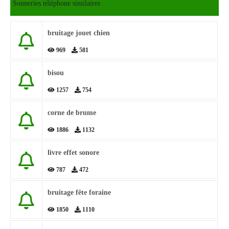
Sonneries téléphone similaires
bruitage jouet chien
969
581
bisou
1257
754
corne de brume
1886
1132
livre effet sonore
787
472
bruitage fête foraine
1850
1110