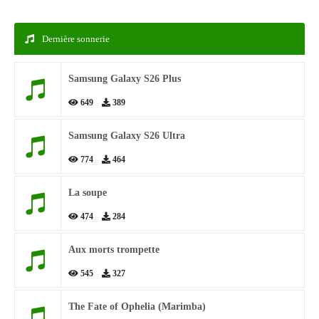
Dernière sonnerie
Samsung Galaxy S26 Plus
649
389
Samsung Galaxy S26 Ultra
774
464
La soupe
474
284
Aux morts trompette
545
327
The Fate of Ophelia (Marimba)