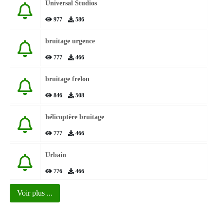
Universal Studios
977
586
bruitage urgence
777
466
bruitage frelon
846
508
hélicoptère bruitage
777
466
Urbain
776
466
Voir plus ...