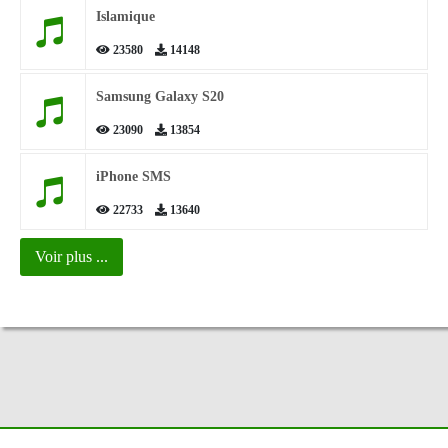
Islamique
23580
14148
Samsung Galaxy S20
23090
13854
iPhone SMS
22733
13640
Voir plus ...