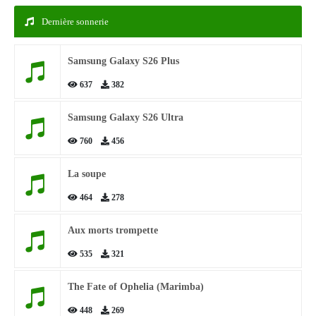
Dernière sonnerie
Samsung Galaxy S26 Plus
637
382
Samsung Galaxy S26 Ultra
760
456
La soupe
464
278
Aux morts trompette
535
321
The Fate of Ophelia (Marimba)
448
269