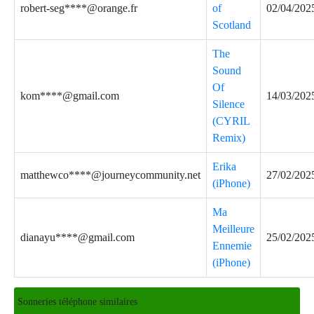
robert-seg****@orange.fr
of
02/04/202
Scotland
The
Sound
Of
kom****@gmail.com
14/03/202
Silence
(CYRIL
Remix)
Erika
matthewco****@journeycommunity.net
27/02/202
(iPhone)
Ma
Meilleure
dianayu****@gmail.com
25/02/202
Ennemie
(iPhone)
Sonneries téléphone similaires