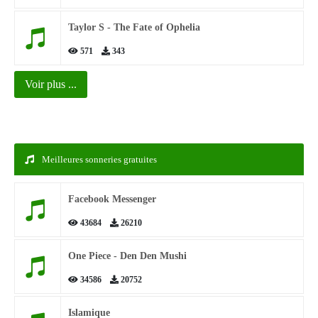
Taylor S - The Fate of Ophelia
571
343
Voir plus ...
Meilleures sonneries gratuites
Facebook Messenger
43684
26210
One Piece - Den Den Mushi
34586
20752
Islamique