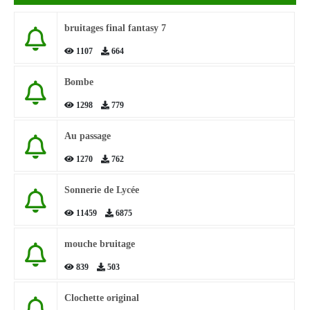
bruitages final fantasy 7
1107
664
Bombe
1298
779
Au passage
1270
762
Sonnerie de Lycée
11459
6875
mouche bruitage
839
503
Clochette original