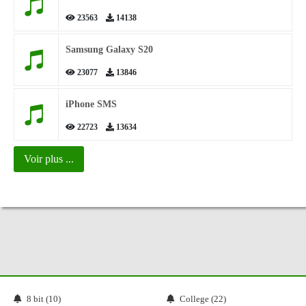
23563
14138
Samsung Galaxy S20
23077
13846
iPhone SMS
22723
13634
Voir plus ...
8 bit (10)
College (22)