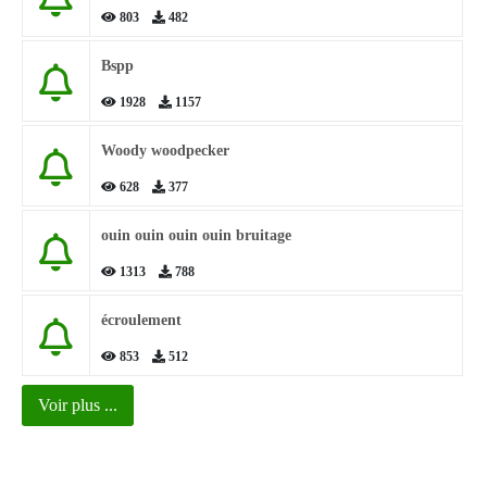
803
482
Bspp
1928
1157
Woody woodpecker
628
377
ouin ouin ouin ouin bruitage
1313
788
écroulement
853
512
Voir plus ...