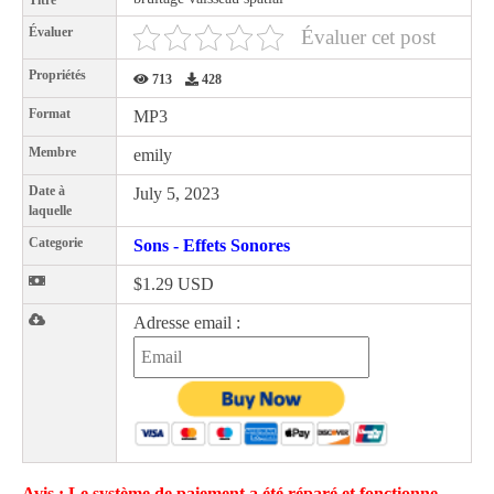
Titre
Évaluer
Évaluer cet post
Propriétés
713
428
Format
MP3
Membre
emily
Date à
July 5, 2023
laquelle
Categorie
Sons - Effets Sonores
$1.29 USD
Adresse email :
Avis : Le système de paiement a été réparé et fonctionne