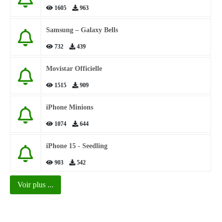
1605
963
Samsung – Galaxy Bells
732
439
Movistar Officielle
1515
909
iPhone Minions
1074
644
iPhone 15 - Seedling
903
542
Voir plus ...