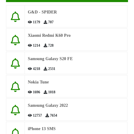
G&D - SPIDER
1179
707
Xiaomi Redmi K60 Pro
1214
728
Samsung Galaxy S20 FE
4218
2531
Nokia Tune
1696
1018
Samsung Galaxy 2022
12757
7654
iPhone 13 SMS