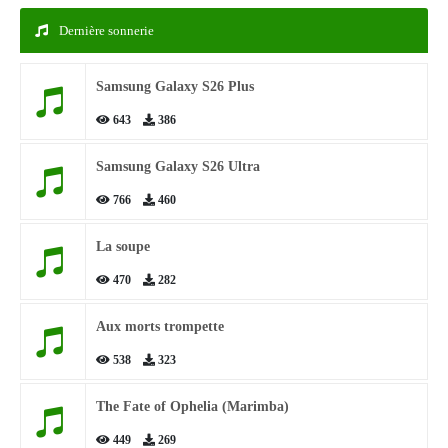
Dernière sonnerie
Samsung Galaxy S26 Plus
643
386
Samsung Galaxy S26 Ultra
766
460
La soupe
470
282
Aux morts trompette
538
323
The Fate of Ophelia (Marimba)
449
269