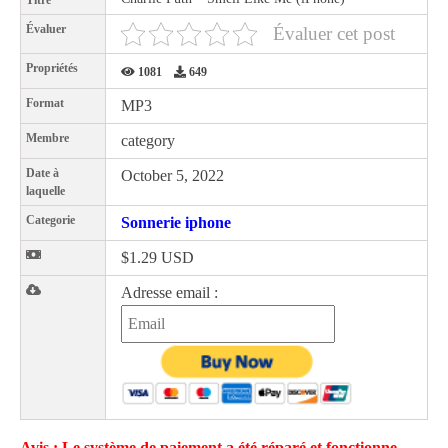
Titre
Évaluer
Évaluer cet post
Propriétés
1081
649
Format
MP3
Membre
category
Date à
October 5, 2022
laquelle
Categorie
Sonnerie iphone
$1.29 USD
Adresse email :
Avis : Le système de paiement a été réparé et fonctionne