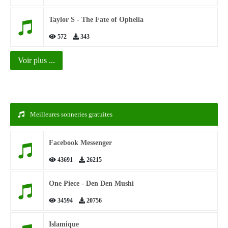
Taylor S - The Fate of Ophelia
572
343
Voir plus ...
Meilleures sonneries gratuites
Facebook Messenger
43691
26215
One Piece - Den Den Mushi
34594
20756
Islamique