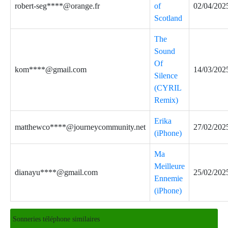
robert-seg****@orange.fr
of
02/04/202
Scotland
The
Sound
Of
kom****@gmail.com
14/03/202
Silence
(CYRIL
Remix)
Erika
matthewco****@journeycommunity.net
27/02/202
(iPhone)
Ma
Meilleure
dianayu****@gmail.com
25/02/202
Ennemie
(iPhone)
Sonneries téléphone similaires