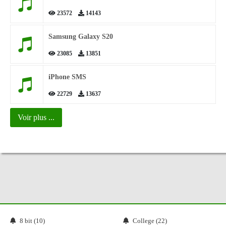
23572
14143
Samsung Galaxy S20
23085
13851
iPhone SMS
22729
13637
Voir plus ...
8 bit (10)
College (22)