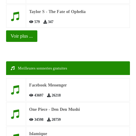
Taylor S - The Fate of Ophelia
579
347
Voir plus ...
Meilleures sonneries gratuites
Facebook Messenger
43697
26218
One Piece - Den Den Mushi
34598
20759
Islamique