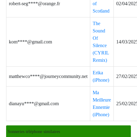
robert-seg****@orange.fr
of
02/04/202
Scotland
The
Sound
Of
kom****@gmail.com
14/03/202
Silence
(CYRIL
Remix)
Erika
matthewco****@journeycommunity.net
27/02/202
(iPhone)
Ma
Meilleure
dianayu****@gmail.com
25/02/202
Ennemie
(iPhone)
Sonneries téléphone similaires