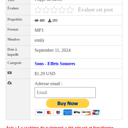
Titre
Évaluer
Évaluer cet post
Propriétés
489
293
Format
MP3
Membre
emily
Date à
September 11, 2024
laquelle
Categorie
Sons - Effets Sonores
$1.29 USD
Adresse email :
Avis : Le système de paiement a été réparé et fonctionne