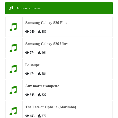
Dernière sonnerie
Samsung Galaxy S26 Plus
649
389
Samsung Galaxy S26 Ultra
774
464
La soupe
474
284
Aux morts trompette
545
327
The Fate of Ophelia (Marimba)
453
272