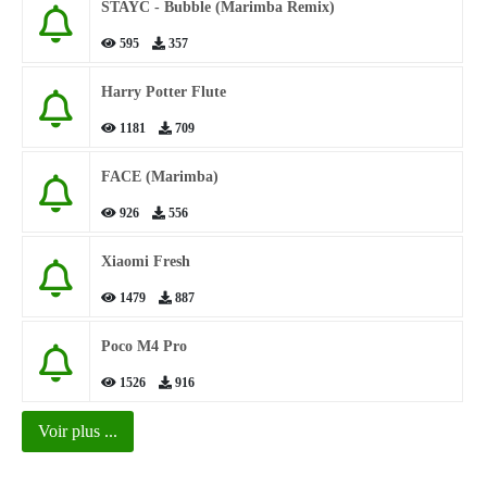
STAYC - Bubble (Marimba Remix)
595
357
Harry Potter Flute
1181
709
FACE (Marimba)
926
556
Xiaomi Fresh
1479
887
Poco M4 Pro
1526
916
Voir plus ...