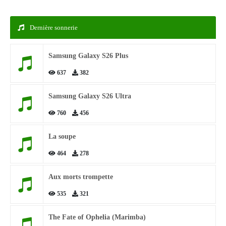
Dernière sonnerie
Samsung Galaxy S26 Plus
637
382
Samsung Galaxy S26 Ultra
760
456
La soupe
464
278
Aux morts trompette
535
321
The Fate of Ophelia (Marimba)