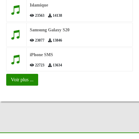
Islamique
23563
14138
Samsung Galaxy S20
23077
13846
iPhone SMS
22723
13634
Voir plus ...