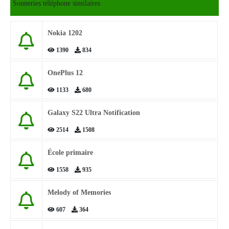
Sonneries téléphone similaires
Nokia 1202
1390
834
OnePlus 12
1133
680
Galaxy S22 Ultra Notification
2514
1508
École primaire
1558
935
Melody of Memories
607
364