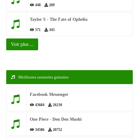
448
269
Taylor S - The Fate of Ophelia
571
343
Voir plus ...
Meilleures sonneries gratuites
Facebook Messenger
43684
26210
One Piece - Den Den Mushi
34586
20752