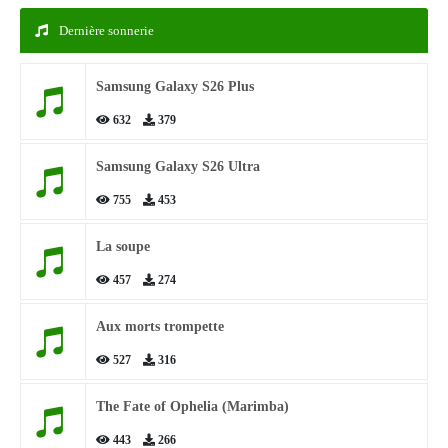
Dernière sonnerie
Samsung Galaxy S26 Plus
632
379
Samsung Galaxy S26 Ultra
755
453
La soupe
457
274
Aux morts trompette
527
316
The Fate of Ophelia (Marimba)
443
266