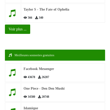
Taylor S - The Fate of Ophelia
566
340
Voir plus ...
Meilleures sonneries gratuites
Facebook Messenger
43678
26207
One Piece - Den Den Mushi
34580
20748
Islamique