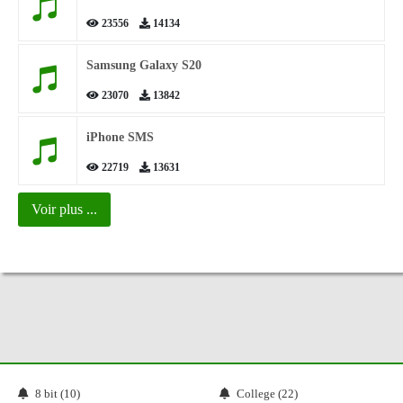
23556
14134
Samsung Galaxy S20
23070
13842
iPhone SMS
22719
13631
Voir plus ...
8 bit (10)
College (22)