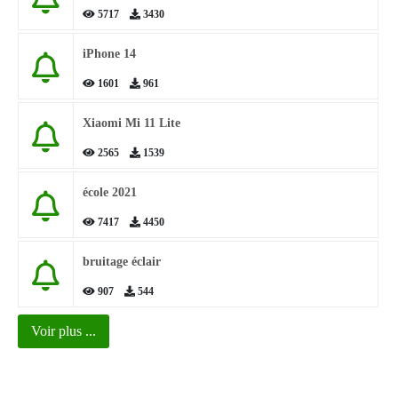
5717
3430
iPhone 14
1601
961
Xiaomi Mi 11 Lite
2565
1539
école 2021
7417
4450
bruitage éclair
907
544
Voir plus ...