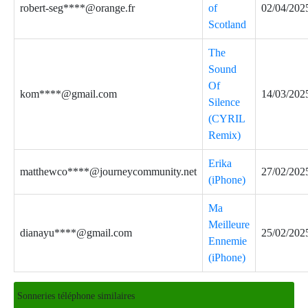
robert-seg****@orange.fr
of
02/04/202
Scotland
The
Sound
Of
kom****@gmail.com
14/03/202
Silence
(CYRIL
Remix)
Erika
matthewco****@journeycommunity.net
27/02/202
(iPhone)
Ma
Meilleure
dianayu****@gmail.com
25/02/202
Ennemie
(iPhone)
Sonneries téléphone similaires