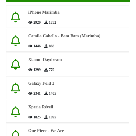
iPhone Marimba
2920
1752
Camila Cabello - Bam Bam (Marimba)
1446
868
Xiaomi Daydream
1299
779
Galaxy Fold 2
2341
1405
Xperia Réveil
1825
1095
One Piece - We Are