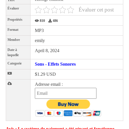
Titre
Évaluer
Évaluer cet post
Propriétés
810
486
Format
MP3
Membre
emily
Date à
April 8, 2024
laquelle
Categorie
Sons - Effets Sonores
$1.29 USD
Adresse email :
Avis : Le système de paiement a été réparé et fonctionne