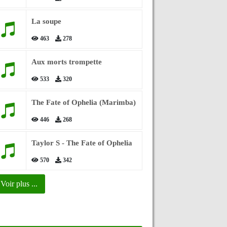
La soupe
463
278
Aux morts trompette
533
320
The Fate of Ophelia (Marimba)
446
268
Taylor S - The Fate of Ophelia
570
342
Voir plus ...