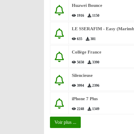
Huawei Bounce
1916
1150
LE SSERAFIM - Easy (Marimb
635
381
Collège France
5650
3390
Silencieuse
3994
2396
iPhone 7 Plus
2248
1349
Voir plus ...