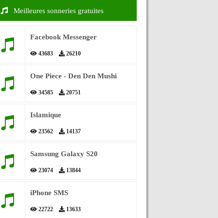
Meilleures sonneries gratuites
Facebook Messenger
43683
26210
One Piece - Den Den Mushi
34585
20751
Islamique
23562
14137
Samsung Galaxy S20
23074
13844
iPhone SMS
22722
13633