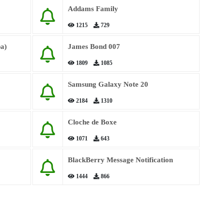
Addams Family
1215
729
a)
James Bond 007
1809
1085
Samsung Galaxy Note 20
2184
1310
Cloche de Boxe
1071
643
BlackBerry Message Notification
1444
866