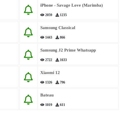
iPhone - Savage Love (Marimba)
2059
1235
Samsung Classical
1443
866
Samsung J2 Prime Whatsapp
2722
1633
Xiaomi 12
1326
796
Bateau
1019
611