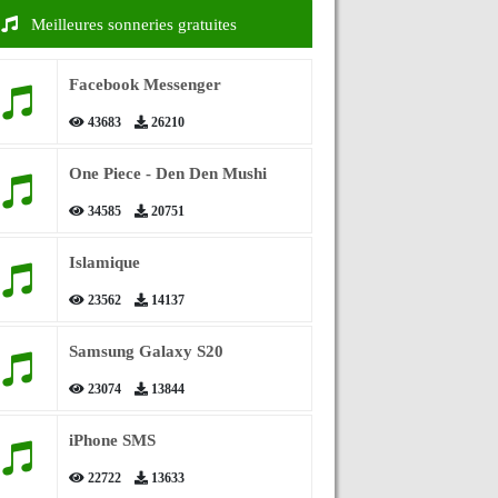
Meilleures sonneries gratuites
Facebook Messenger
43683
26210
One Piece - Den Den Mushi
34585
20751
Islamique
23562
14137
Samsung Galaxy S20
23074
13844
iPhone SMS
22722
13633