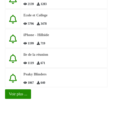
2139
1283
Ecole et College
5796
3478
iPhone - Hillside
1199
719
île de la réunion
1119
671
Peaky Blinders
1067
640
Voir plus ...