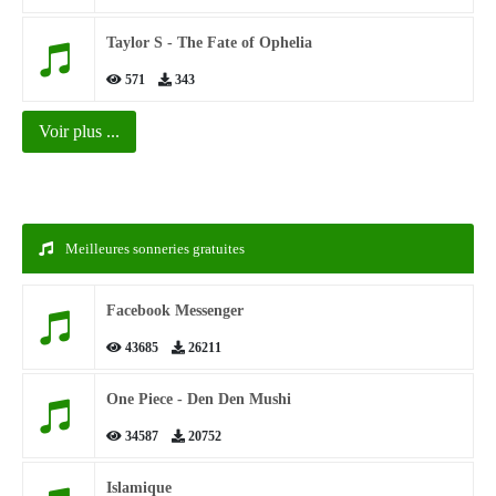
Taylor S - The Fate of Ophelia
571
343
Voir plus ...
Meilleures sonneries gratuites
Facebook Messenger
43685
26211
One Piece - Den Den Mushi
34587
20752
Islamique