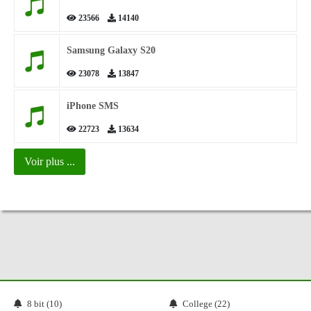
23566
14140
Samsung Galaxy S20
23078
13847
iPhone SMS
22723
13634
Voir plus ...
8 bit (10)
College (22)