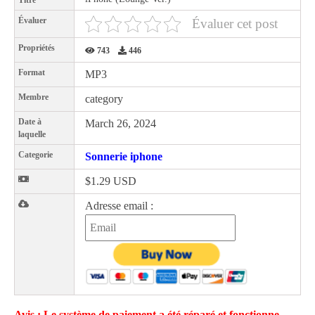
Titre
Évaluer
Évaluer cet post
Propriétés
743
446
Format
MP3
Membre
category
Date à
March 26, 2024
laquelle
Categorie
Sonnerie iphone
$1.29 USD
Adresse email :
Avis : Le système de paiement a été réparé et fonctionne