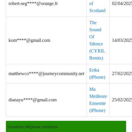
robert-seg****@orange.fr
of
02/04/202
Scotland
The
Sound
Of
kom****@gmail.com
14/03/202
Silence
(CYRIL
Remix)
Erika
matthewco****@journeycommunity.net
27/02/202
(iPhone)
Ma
Meilleure
dianayu****@gmail.com
25/02/202
Ennemie
(iPhone)
Sonneries téléphone similaires