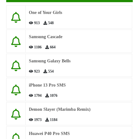
One of Your Girls
913
548
Samsung Cascade
1106
664
Samsung Galaxy Bells
923
554
iPhone 13 Pro SMS
1794
1076
Demon Slayer (Marimba Remix)
1973
1184
Huawei P40 Pro SMS