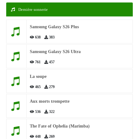
Dernière sonnerie
Samsung Galaxy S26 Plus
638
383
Samsung Galaxy S26 Ultra
761
457
La soupe
465
279
Aux morts trompette
536
322
The Fate of Ophelia (Marimba)
448
269