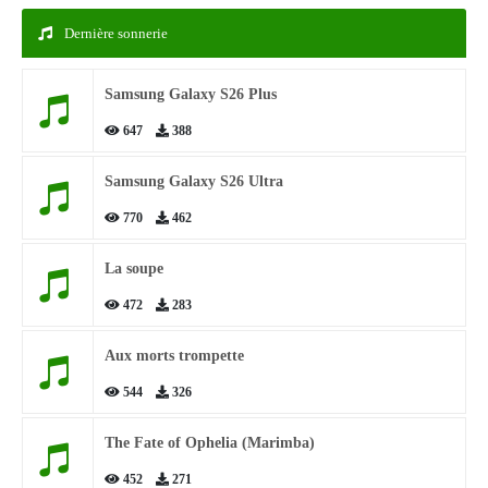
Dernière sonnerie
Samsung Galaxy S26 Plus
647
388
Samsung Galaxy S26 Ultra
770
462
La soupe
472
283
Aux morts trompette
544
326
The Fate of Ophelia (Marimba)
452
271