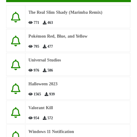
The Real Slim Shady (Marimba Remix)
771
463
Pokémon Red, Blue, and Yellow
795
477
Universal Studios
976
586
Halloween 2023
1565
939
Valorant Kill
954
572
Windows 11 Notification