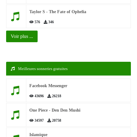
Taylor S - The Fate of Ophelia
576
346
Voir plus ...
Meilleures sonneries gratuites
Facebook Messenger
43696
26218
One Piece - Den Den Mushi
34597
20758
Islamique