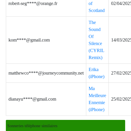
robert-seg****@orange.fr
of
02/04/202
Scotland
The
Sound
Of
kom****@gmail.com
14/03/202
Silence
(CYRIL
Remix)
Erika
matthewco****@journeycommunity.net
27/02/202
(iPhone)
Ma
Meilleure
dianayu****@gmail.com
25/02/202
Ennemie
(iPhone)
Sonneries téléphone similaires