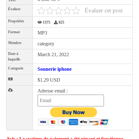
Titre
Évaluer
Évaluer cet post
Propriétés
1375
825
Format
MP3
Membre
category
Date à
March 21, 2022
laquelle
Categorie
Sonnerie iphone
$1.29 USD
Adresse email :
Avis : Le système de paiement a été réparé et fonctionne