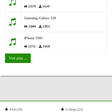
23579
14147
Samsung Galaxy S20
23088
13853
iPhone SMS
22731
13639
Voir plus ...
8 bit (10)
College (22)