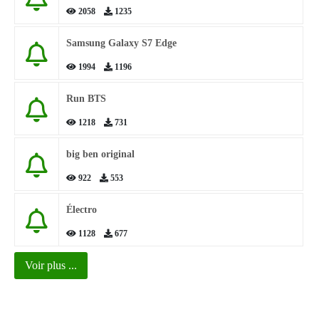
2058
1235
Samsung Galaxy S7 Edge
1994
1196
Run BTS
1218
731
big ben original
922
553
Électro
1128
677
Voir plus ...