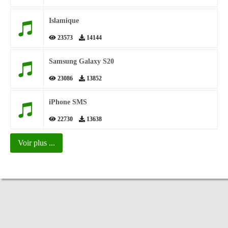
Islamique
23573
14144
Samsung Galaxy S20
23086
13852
iPhone SMS
22730
13638
Voir plus ...