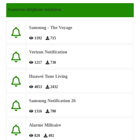
Sonneries téléphone similaires
Samsung - The Voyage
1192
715
Verizon Notification
1217
730
Huawei Tune Living
4053
2432
Samsung Notification 26
1316
790
Alarme Militaire
820
492