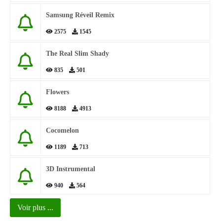
Samsung Réveil Remix
2575
1545
The Real Slim Shady
835
501
Flowers
8188
4913
Cocomelon
1189
713
3D Instrumental
940
564
Voir plus ...