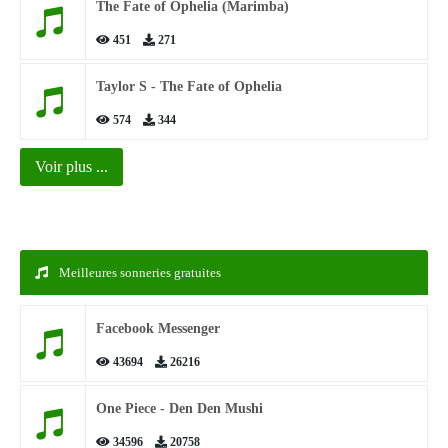
The Fate of Ophelia (Marimba)
451
271
Taylor S - The Fate of Ophelia
574
344
Voir plus ...
Meilleures sonneries gratuites
Facebook Messenger
43694
26216
One Piece - Den Den Mushi
34596
20758