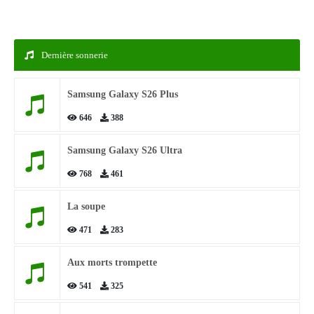
Dernière sonnerie
Samsung Galaxy S26 Plus
646
388
Samsung Galaxy S26 Ultra
768
461
La soupe
471
283
Aux morts trompette
541
325