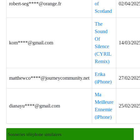
robert-seg****@orange.fr
of
02/04/202
Scotland
The
Sound
Of
kom****@gmail.com
14/03/202
Silence
(CYRIL
Remix)
Erika
matthewco****@journeycommunity.net
27/02/202
(iPhone)
Ma
Meilleure
dianayu****@gmail.com
25/02/202
Ennemie
(iPhone)
Sonneries téléphone similaires