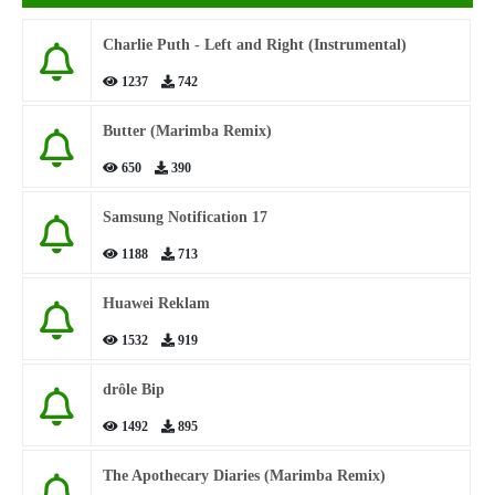
Charlie Puth - Left and Right (Instrumental)
1237
742
Butter (Marimba Remix)
650
390
Samsung Notification 17
1188
713
Huawei Reklam
1532
919
drôle Bip
1492
895
The Apothecary Diaries (Marimba Remix)