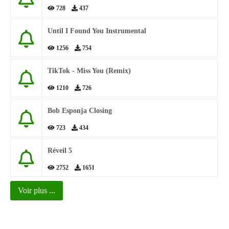
728
437
Until I Found You Instrumental
1256
754
TikTok - Miss You (Remix)
1210
726
Bob Esponja Closing
723
434
Réveil 5
2752
1651
Voir plus ...