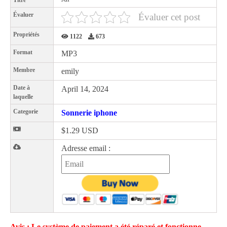
Titre
Évaluer
Évaluer cet post
Propriétés
1122
673
Format
MP3
Membre
emily
Date à
April 14, 2024
laquelle
Categorie
Sonnerie iphone
$1.29 USD
Adresse email :
Avis : Le système de paiement a été réparé et fonctionne