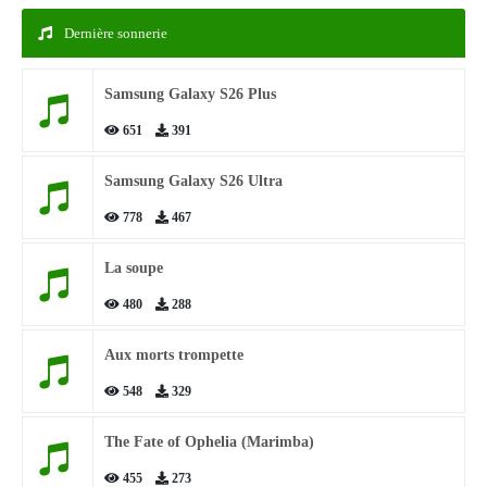
Dernière sonnerie
Samsung Galaxy S26 Plus
651
391
Samsung Galaxy S26 Ultra
778
467
La soupe
480
288
Aux morts trompette
548
329
The Fate of Ophelia (Marimba)
455
273