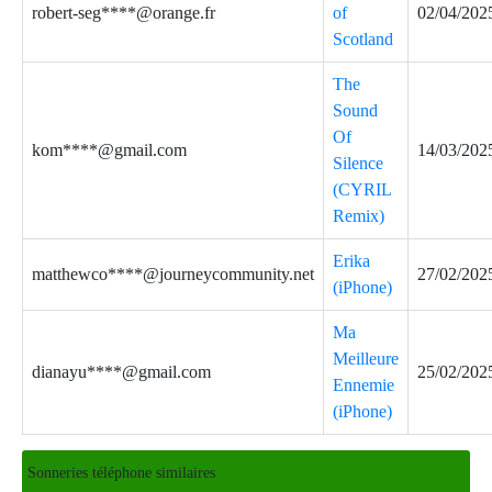
robert-seg****@orange.fr
of
02/04/202
Scotland
The
Sound
Of
kom****@gmail.com
14/03/202
Silence
(CYRIL
Remix)
Erika
matthewco****@journeycommunity.net
27/02/202
(iPhone)
Ma
Meilleure
dianayu****@gmail.com
25/02/202
Ennemie
(iPhone)
Sonneries téléphone similaires