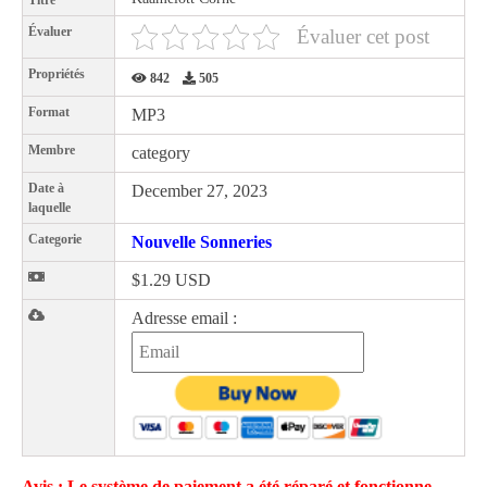
Titre
Évaluer
Évaluer cet post
Propriétés
842
505
Format
MP3
Membre
category
Date à
December 27, 2023
laquelle
Categorie
Nouvelle Sonneries
$1.29 USD
Adresse email :
Avis : Le système de paiement a été réparé et fonctionne