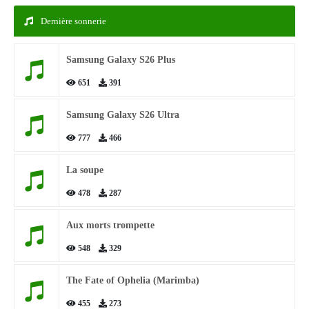
Dernière sonnerie
Samsung Galaxy S26 Plus
651
391
Samsung Galaxy S26 Ultra
777
466
La soupe
478
287
Aux morts trompette
548
329
The Fate of Ophelia (Marimba)
455
273