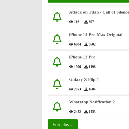
Attack on Titan - Call of Silenc
1161
697
iPhone 14 Pro Max Original
6004
3602
iPhone 13 Pro
1996
1198
Galaxy Z Flip 4
2673
1604
Whatsapp Notification 2
2422
1453
Voir plus ...