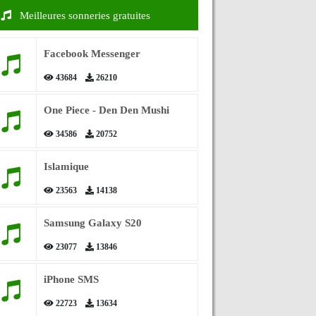
Meilleures sonneries gratuites
Facebook Messenger
43684
26210
One Piece - Den Den Mushi
34586
20752
Islamique
23563
14138
Samsung Galaxy S20
23077
13846
iPhone SMS
22723
13634