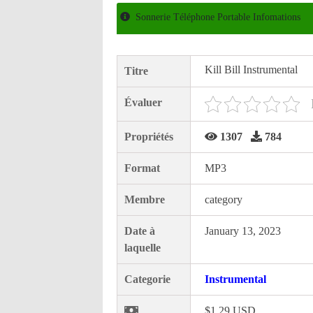
Sonnerie Téléphone Portable Infomations
Kill Bill Instrumental
Titre
Évaluer
Propriétés
1307
784
Format
MP3
Membre
category
Date à
January 13, 2023
laquelle
Categorie
Instrumental
$1.29 USD