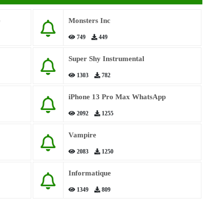
e
Monsters Inc
749
449
Super Shy Instrumental
1303
782
iPhone 13 Pro Max WhatsApp
2092
1255
Vampire
2083
1250
Informatique
1349
809