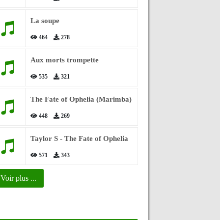
La soupe
464
278
Aux morts trompette
535
321
The Fate of Ophelia (Marimba)
448
269
Taylor S - The Fate of Ophelia
571
343
Voir plus ...