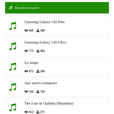
Dernière sonnerie
Samsung Galaxy S26 Plus
648
389
Samsung Galaxy S26 Ultra
773
464
La soupe
473
284
Aux morts trompette
544
326
The Fate of Ophelia (Marimba)
452
271