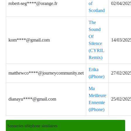
robert-seg****@orange.fr
of
02/04/202
Scotland
The
Sound
Of
kom****@gmail.com
14/03/202
Silence
(CYRIL
Remix)
Erika
matthewco****@journeycommunity.net
27/02/202
(iPhone)
Ma
Meilleure
dianayu****@gmail.com
25/02/202
Ennemie
(iPhone)
Sonneries téléphone similaires