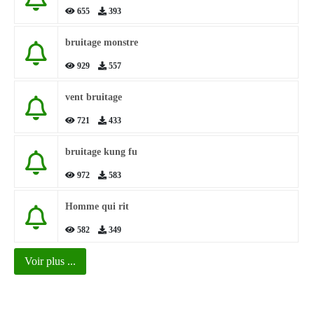
655
393
bruitage monstre
929
557
vent bruitage
721
433
bruitage kung fu
972
583
Homme qui rit
582
349
Voir plus ...