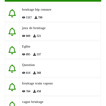
bruitage bip censure
1317
790
jeux de bruitage
869
521
Eglise
895
537
Question
614
368
bruitage train vapeur
764
458
vague bruitage