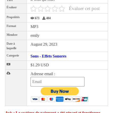
Titre
Évaluer
Évaluer cet post
Propriétés
673
404
Format
MP3
Membre
emily
Date à
August 29, 2023
laquelle
Categorie
Sons - Effets Sonores
$1.29 USD
Adresse email :
Avis : Le système de paiement a été réparé et fonctionne