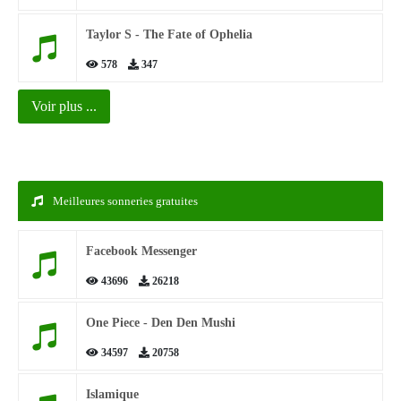
Taylor S - The Fate of Ophelia
578
347
Voir plus ...
Meilleures sonneries gratuites
Facebook Messenger
43696
26218
One Piece - Den Den Mushi
34597
20758
Islamique