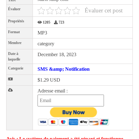
Titre
Évaluer
Évaluer cet post
Propriétés
1205
723
Format
MP3
Membre
category
Date à
December 18, 2023
laquelle
Categorie
SMS &amp; Notification
$1.29 USD
Adresse email :
Avis : Le système de paiement a été réparé et fonctionne