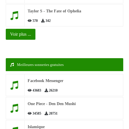
Taylor S - The Fate of Ophelia
570
342
Voir plus ...
Meilleures sonneries gratuites
Facebook Messenger
43683
26210
One Piece - Den Den Mushi
34585
20751
Islamique