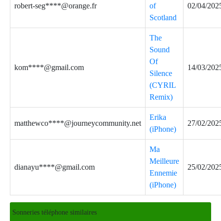
robert-seg****@orange.fr
of
02/04/202
Scotland
The
Sound
Of
kom****@gmail.com
14/03/202
Silence
(CYRIL
Remix)
Erika
matthewco****@journeycommunity.net
27/02/202
(iPhone)
Ma
Meilleure
dianayu****@gmail.com
25/02/202
Ennemie
(iPhone)
Sonneries téléphone similaires