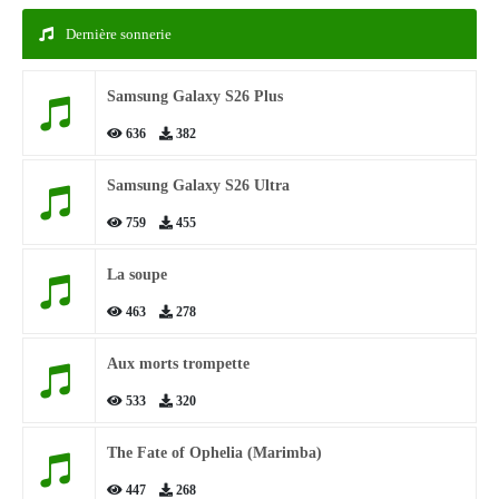
Dernière sonnerie
Samsung Galaxy S26 Plus
636
382
Samsung Galaxy S26 Ultra
759
455
La soupe
463
278
Aux morts trompette
533
320
The Fate of Ophelia (Marimba)
447
268