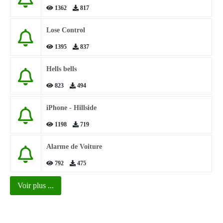
1362
817
Lose Control
1395
837
Hells bells
823
494
iPhone - Hillside
1198
719
Alarme de Voiture
792
475
Voir plus ...