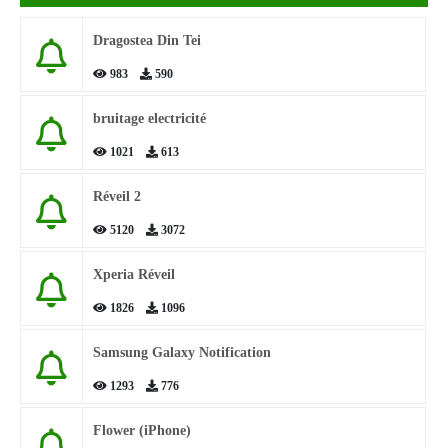
Dragostea Din Tei
983
590
bruitage electricité
1021
613
Réveil 2
5120
3072
Xperia Réveil
1826
1096
Samsung Galaxy Notification
1293
776
Flower (iPhone)