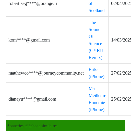
robert-seg****@orange.fr
of
02/04/202
Scotland
The
Sound
Of
kom****@gmail.com
14/03/202
Silence
(CYRIL
Remix)
Erika
matthewco****@journeycommunity.net
27/02/202
(iPhone)
Ma
Meilleure
dianayu****@gmail.com
25/02/202
Ennemie
(iPhone)
Sonneries téléphone similaires