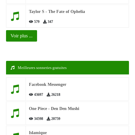
Taylor S - The Fate of Ophelia
579
347
Voir plus ...
Meilleures sonneries gratuites
Facebook Messenger
43697
26218
One Piece - Den Den Mushi
34598
20759
Islamique