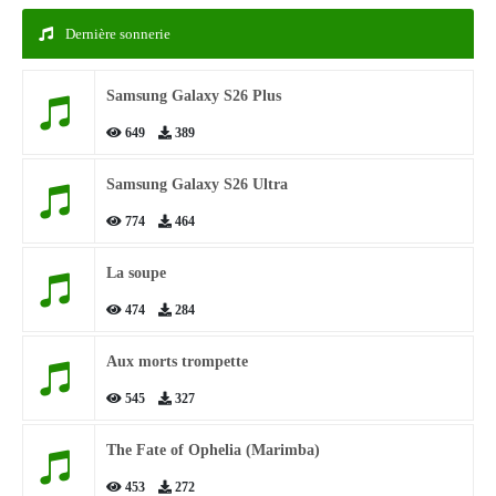
Dernière sonnerie
Samsung Galaxy S26 Plus
649
389
Samsung Galaxy S26 Ultra
774
464
La soupe
474
284
Aux morts trompette
545
327
The Fate of Ophelia (Marimba)
453
272