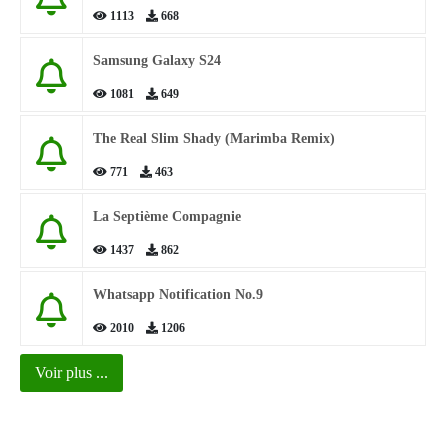
1113
668
Samsung Galaxy S24
1081
649
The Real Slim Shady (Marimba Remix)
771
463
La Septième Compagnie
1437
862
Whatsapp Notification No.9
2010
1206
Voir plus ...