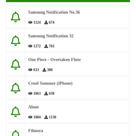
Samsung Notification No.36
1124
674
Samsung Notification 32
1272
763
One Piece - Overtaken Flute
633
380
Cruel Summer (iPhone)
1063
638
Alone
1884
1130
Filmora