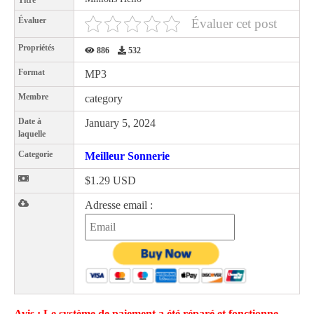
Titre
Évaluer
Évaluer cet post
Propriétés
886
532
Format
MP3
Membre
category
Date à
January 5, 2024
laquelle
Categorie
Meilleur Sonnerie
$1.29 USD
Adresse email :
Avis : Le système de paiement a été réparé et fonctionne