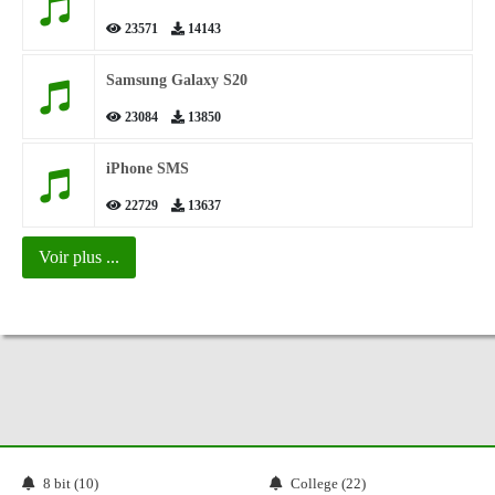
23571
14143
Samsung Galaxy S20
23084
13850
iPhone SMS
22729
13637
Voir plus ...
8 bit (10)
College (22)