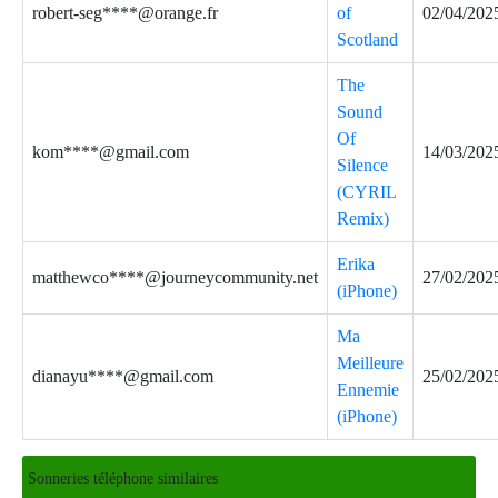
robert-seg****@orange.fr
of
02/04/202
Scotland
The
Sound
Of
kom****@gmail.com
14/03/202
Silence
(CYRIL
Remix)
Erika
matthewco****@journeycommunity.net
27/02/202
(iPhone)
Ma
Meilleure
dianayu****@gmail.com
25/02/202
Ennemie
(iPhone)
Sonneries téléphone similaires