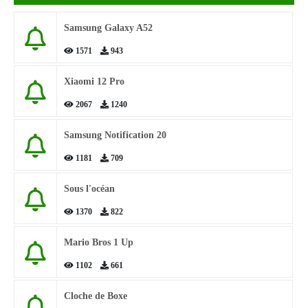
Samsung Galaxy A52
1571
943
Xiaomi 12 Pro
2067
1240
Samsung Notification 20
1181
709
Sous l'océan
1370
822
Mario Bros 1 Up
1102
661
Cloche de Boxe