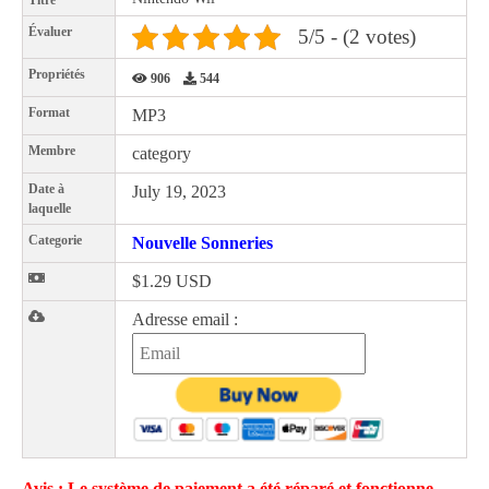
Titre
Évaluer
5/5 - (2 votes)
Propriétés
906
544
Format
MP3
Membre
category
Date à
July 19, 2023
laquelle
Categorie
Nouvelle Sonneries
$1.29 USD
Adresse email :
Avis : Le système de paiement a été réparé et fonctionne