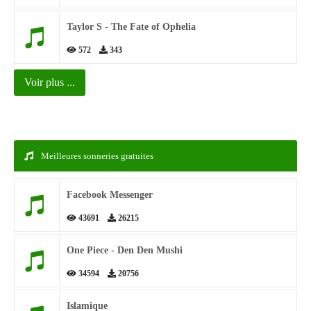
Taylor S - The Fate of Ophelia
572
343
Voir plus ...
Meilleures sonneries gratuites
Facebook Messenger
43691
26215
One Piece - Den Den Mushi
34594
20756
Islamique