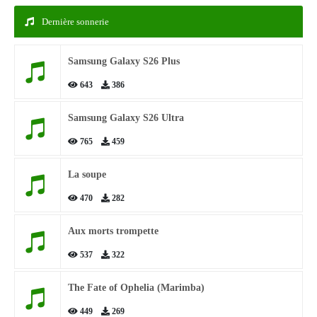
Dernière sonnerie
Samsung Galaxy S26 Plus
643
386
Samsung Galaxy S26 Ultra
765
459
La soupe
470
282
Aux morts trompette
537
322
The Fate of Ophelia (Marimba)
449
269