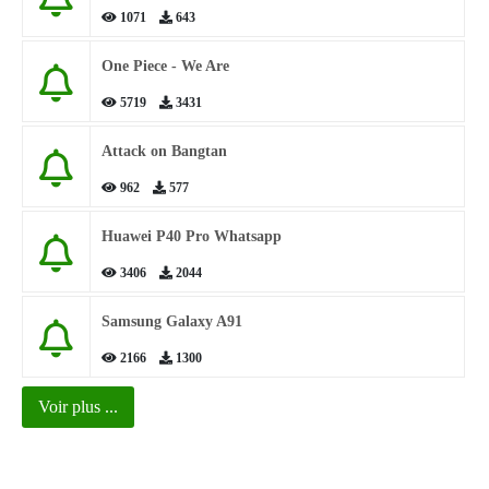
1071
643
One Piece - We Are
5719
3431
Attack on Bangtan
962
577
Huawei P40 Pro Whatsapp
3406
2044
Samsung Galaxy A91
2166
1300
Voir plus ...