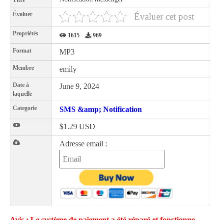
Titre
Évaluer
Évaluer cet post
Propriétés
1615
969
Format
MP3
Membre
emily
Date à
June 9, 2024
laquelle
Categorie
SMS &amp; Notification
$1.29 USD
Adresse email :
Avis : Le système de paiement a été réparé et fonctionne