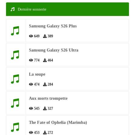
Dernière sonnerie
Samsung Galaxy S26 Plus
649
389
Samsung Galaxy S26 Ultra
774
464
La soupe
474
284
Aux morts trompette
545
327
The Fate of Ophelia (Marimba)
453
272