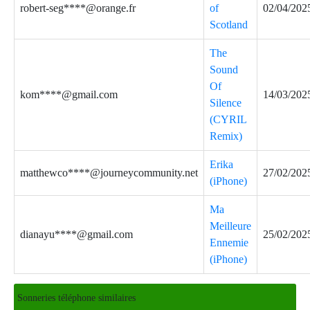
robert-seg****@orange.fr
of
02/04/202
Scotland
The
Sound
Of
kom****@gmail.com
14/03/202
Silence
(CYRIL
Remix)
Erika
matthewco****@journeycommunity.net
27/02/202
(iPhone)
Ma
Meilleure
dianayu****@gmail.com
25/02/202
Ennemie
(iPhone)
Sonneries téléphone similaires