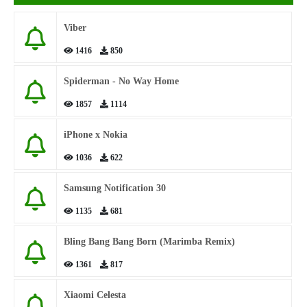
Viber
1416
850
Spiderman - No Way Home
1857
1114
iPhone x Nokia
1036
622
Samsung Notification 30
1135
681
Bling Bang Bang Born (Marimba Remix)
1361
817
Xiaomi Celesta