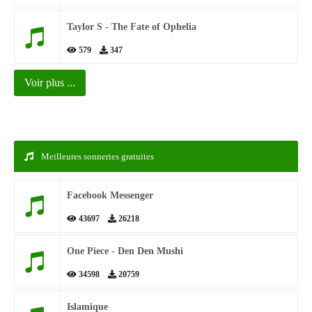
Taylor S - The Fate of Ophelia
579
347
Voir plus ...
Meilleures sonneries gratuites
Facebook Messenger
43697
26218
One Piece - Den Den Mushi
34598
20759
Islamique