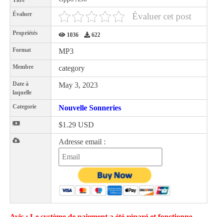
Titre
Évaluer
Évaluer cet post
Propriétés
1036
622
Format
MP3
Membre
category
Date à
May 3, 2023
laquelle
Categorie
Nouvelle Sonneries
$1.29 USD
Adresse email :
Avis : Le système de paiement a été réparé et fonctionne