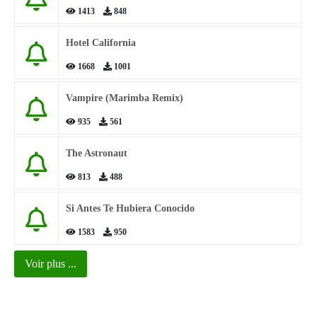
1413
848
Hotel California
1668
1001
Vampire (Marimba Remix)
935
561
The Astronaut
813
488
Si Antes Te Hubiera Conocido
1583
950
Voir plus ...