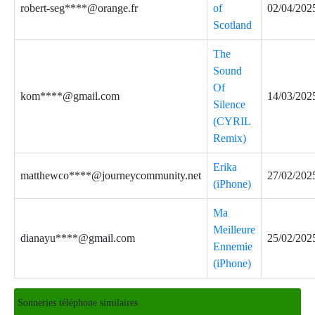
robert-seg****@orange.fr
of
02/04/202
Scotland
The
Sound
Of
kom****@gmail.com
14/03/202
Silence
(CYRIL
Remix)
Erika
matthewco****@journeycommunity.net
27/02/202
(iPhone)
Ma
Meilleure
dianayu****@gmail.com
25/02/202
Ennemie
(iPhone)
Sonneries téléphone similaires