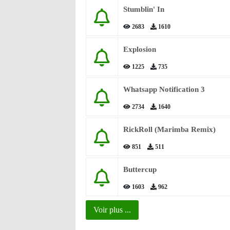
Stumblin' In
2683
1610
Explosion
1225
735
Whatsapp Notification 3
2734
1640
RickRoll (Marimba Remix)
851
511
Buttercup
1603
962
Voir plus ...