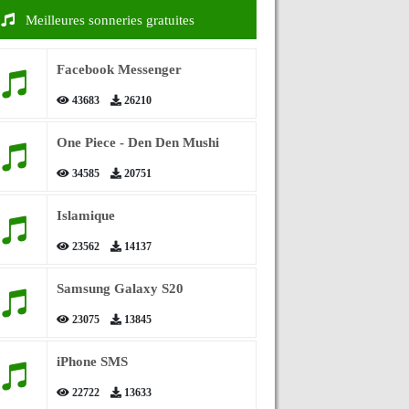
Meilleures sonneries gratuites
Facebook Messenger
43683
26210
One Piece - Den Den Mushi
34585
20751
Islamique
23562
14137
Samsung Galaxy S20
23075
13845
iPhone SMS
22722
13633