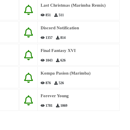
Last Christmas (Marimba Remix)
851
511
Discord Notification
1357
814
Final Fantasy XVI
1043
626
Kompa Pasion (Marimba)
876
526
Forever Young
1781
1069