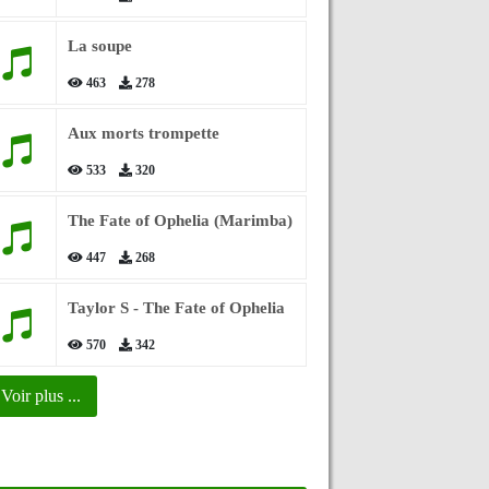
La soupe
463
278
Aux morts trompette
533
320
The Fate of Ophelia (Marimba)
447
268
Taylor S - The Fate of Ophelia
570
342
Voir plus ...