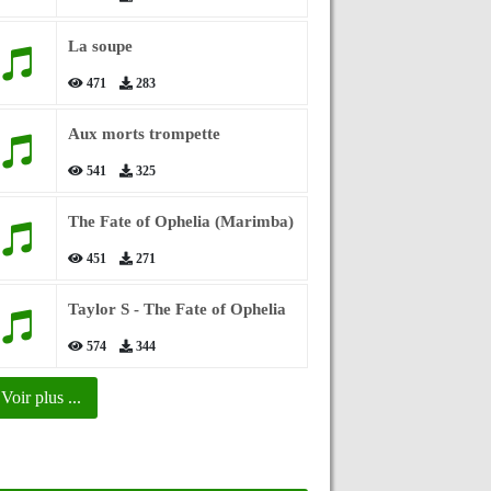
La soupe
471
283
Aux morts trompette
541
325
The Fate of Ophelia (Marimba)
451
271
Taylor S - The Fate of Ophelia
574
344
Voir plus ...