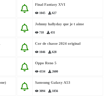
Final Fantasy XVI
1045
627
Johnny hallyday que je t aime
718
431
1
Cor de chasse 2024 original
1046
628
Oppo Reno 5
4334
2600
one)
Samsung Galaxy A53
3094
1856