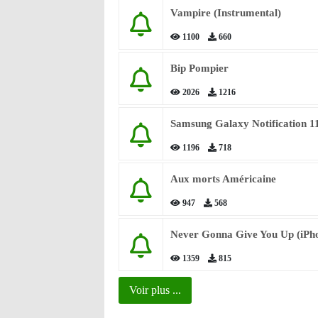
Vampire (Instrumental)
1100
660
Bip Pompier
2026
1216
Samsung Galaxy Notification 1
1196
718
Aux morts Américaine
947
568
Never Gonna Give You Up (iPh
1359
815
Voir plus ...