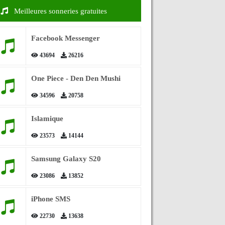
Meilleures sonneries gratuites
Facebook Messenger
43694
26216
One Piece - Den Den Mushi
34596
20758
Islamique
23573
14144
Samsung Galaxy S20
23086
13852
iPhone SMS
22730
13638