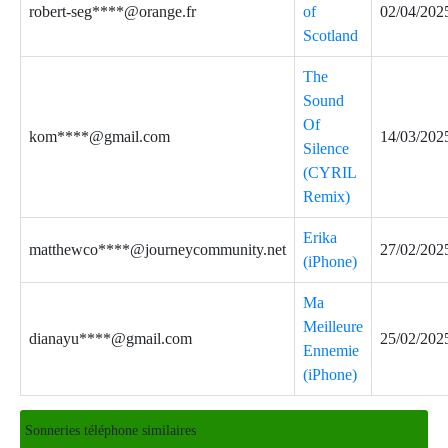
robert-seg****@orange.fr
of
02/04/202
Scotland
The
Sound
Of
kom****@gmail.com
14/03/202
Silence
(CYRIL
Remix)
Erika
matthewco****@journeycommunity.net
27/02/202
(iPhone)
Ma
Meilleure
dianayu****@gmail.com
25/02/202
Ennemie
(iPhone)
Sonneries téléphone similaires