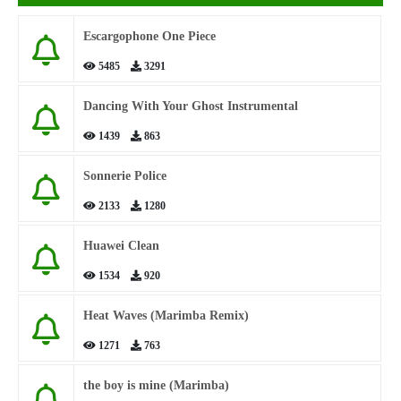
Escargophone One Piece
5485
3291
Dancing With Your Ghost Instrumental
1439
863
Sonnerie Police
2133
1280
Huawei Clean
1534
920
Heat Waves (Marimba Remix)
1271
763
the boy is mine (Marimba)