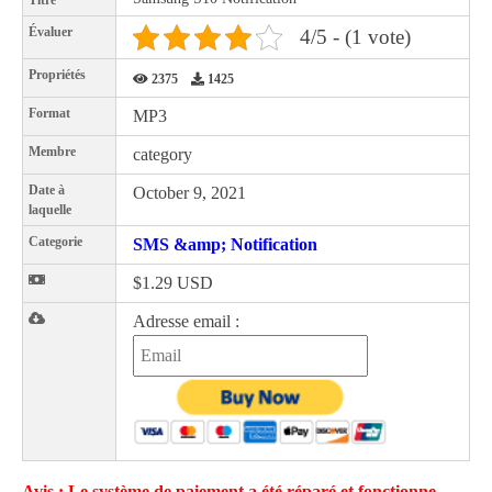
Titre
Évaluer
4/5 - (1 vote)
Propriétés
2375
1425
Format
MP3
Membre
category
Date à
October 9, 2021
laquelle
Categorie
SMS &amp; Notification
$1.29 USD
Adresse email :
Avis : Le système de paiement a été réparé et fonctionne