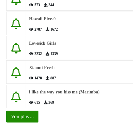
573
344
Hawaii Five-0
2787
1672
Lovesick Girls
2232
1339
Xiaomi Fresh
1478
887
i like the way you kiss me (Marimba)
615
369
Voir plus ...