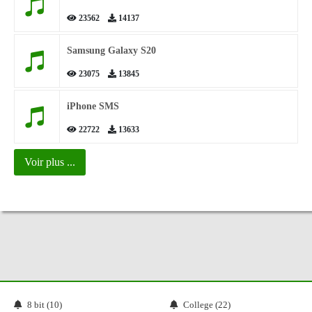
23562
14137
Samsung Galaxy S20
23075
13845
iPhone SMS
22722
13633
Voir plus ...
8 bit (10)
College (22)