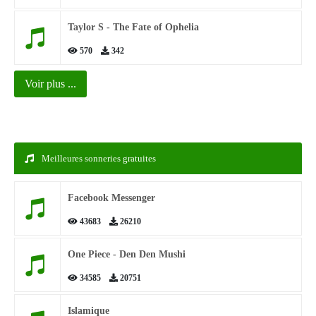
Taylor S - The Fate of Ophelia
570
342
Voir plus ...
Meilleures sonneries gratuites
Facebook Messenger
43683
26210
One Piece - Den Den Mushi
34585
20751
Islamique