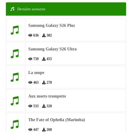
Dernière sonnerie
Samsung Galaxy S26 Plus
636
382
Samsung Galaxy S26 Ultra
759
455
La soupe
463
278
Aux morts trompette
533
320
The Fate of Ophelia (Marimba)
447
268