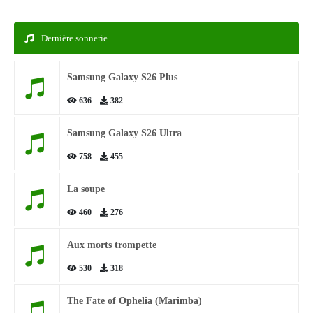
Dernière sonnerie
Samsung Galaxy S26 Plus
636
382
Samsung Galaxy S26 Ultra
758
455
La soupe
460
276
Aux morts trompette
530
318
The Fate of Ophelia (Marimba)