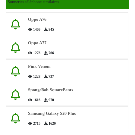
Sonneries téléphone similaires
Oppo A76
1409
845
Oppo A77
1276
766
Pink Venom
1228
737
SpongeBob SquarePants
1616
970
Samsung Galaxy S20 Plus
2715
1629