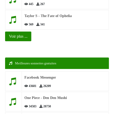
445
267
Taylor S - The Fate of Ophelia
569
341
Voir plus ...
Meilleures sonneries gratuites
Facebook Messenger
43681
26209
One Piece - Den Den Mushi
34583
20750