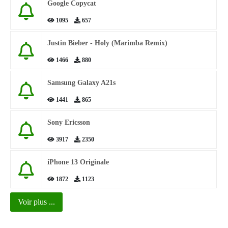
Google Copycat
1095
657
Justin Bieber - Holy (Marimba Remix)
1466
880
Samsung Galaxy A21s
1441
865
Sony Ericsson
3917
2350
iPhone 13 Originale
1872
1123
Voir plus ...