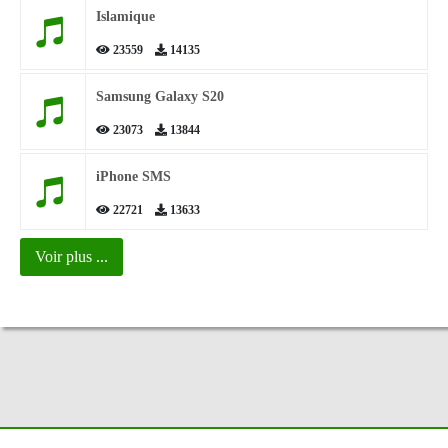
Islamique
23559
14135
Samsung Galaxy S20
23073
13844
iPhone SMS
22721
13633
Voir plus ...