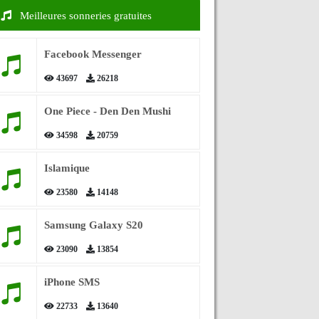
Meilleures sonneries gratuites
Facebook Messenger
43697
26218
One Piece - Den Den Mushi
34598
20759
Islamique
23580
14148
Samsung Galaxy S20
23090
13854
iPhone SMS
22733
13640