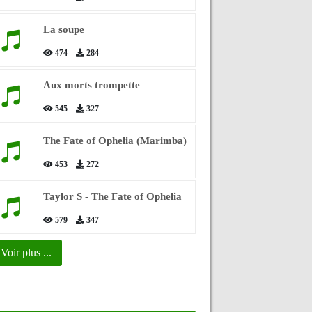
La soupe
474
284
Aux morts trompette
545
327
The Fate of Ophelia (Marimba)
453
272
Taylor S - The Fate of Ophelia
579
347
Voir plus ...