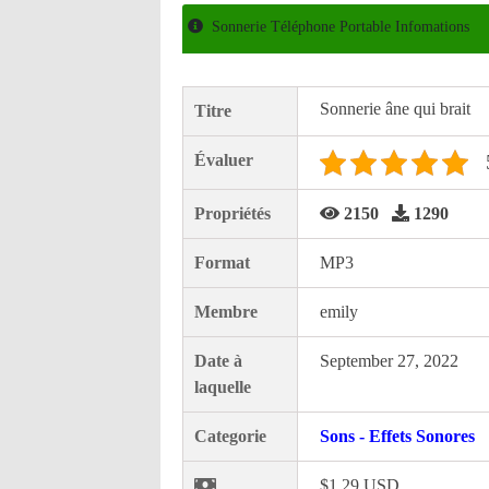
Sonnerie Téléphone Portable Infomations
Sonnerie âne qui brait
Titre
Évaluer
Propriétés
2150
1290
Format
MP3
Membre
emily
Date à
September 27, 2022
laquelle
Categorie
Sons - Effets Sonores
$1.29 USD