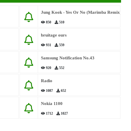
Jung Kook - Yes Or No (Marimba Remix)
850
510
bruitage ours
931
559
Samsung Notification No.43
920
552
Radio
1087
652
Nokia 1100
1712
1027