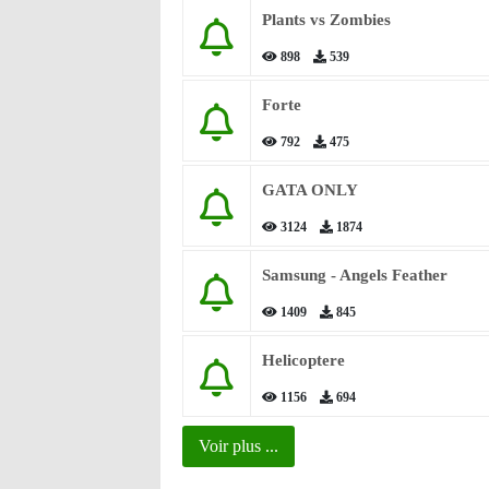
Plants vs Zombies
898
539
Forte
792
475
GATA ONLY
3124
1874
Samsung - Angels Feather
1409
845
Helicoptere
1156
694
Voir plus ...