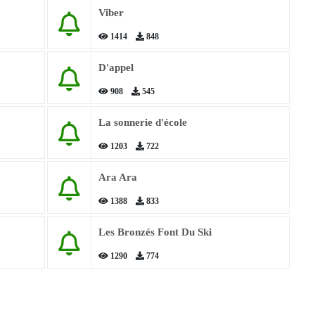
Viber
1414
848
D'appel
908
545
La sonnerie d'école
1203
722
Ara Ara
1388
833
Les Bronzés Font Du Ski
1290
774