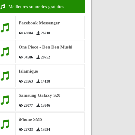
Meilleures sonneries gratuites
Facebook Messenger
43684
26210
One Piece - Den Den Mushi
34586
20752
Islamique
23563
14138
Samsung Galaxy S20
23077
13846
iPhone SMS
22723
13634