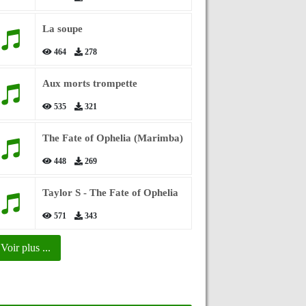
La soupe
464
278
Aux morts trompette
535
321
The Fate of Ophelia (Marimba)
448
269
Taylor S - The Fate of Ophelia
571
343
Voir plus ...