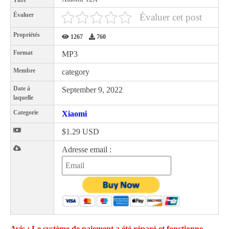
Titre
Évaluer
Évaluer cet post
Propriétés
1267
760
Format
MP3
Membre
category
Date à
September 9, 2022
laquelle
Categorie
Xiaomi
$1.29 USD
Adresse email :
Avis : Le système de paiement a été réparé et fonctionne