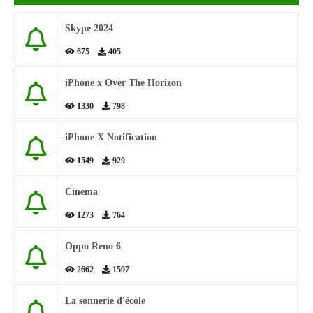
Skype 2024
675
405
iPhone x Over The Horizon
1330
798
iPhone X Notification
1549
929
Cinema
1273
764
Oppo Reno 6
2662
1597
La sonnerie d'école