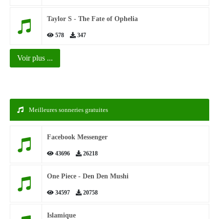
Taylor S - The Fate of Ophelia
578
347
Voir plus ...
Meilleures sonneries gratuites
Facebook Messenger
43696
26218
One Piece - Den Den Mushi
34597
20758
Islamique