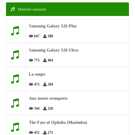
Dernière sonnerie
Samsung Galaxy S26 Plus
647
388
Samsung Galaxy S26 Ultra
773
464
La soupe
473
284
Aux morts trompette
544
326
The Fate of Ophelia (Marimba)
452
271