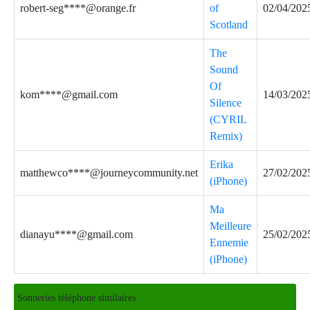
robert-seg****@orange.fr
of
02/04/202
Scotland
The
Sound
Of
kom****@gmail.com
14/03/202
Silence
(CYRIL
Remix)
Erika
matthewco****@journeycommunity.net
27/02/202
(iPhone)
Ma
Meilleure
dianayu****@gmail.com
25/02/202
Ennemie
(iPhone)
Sonneries téléphone similaires