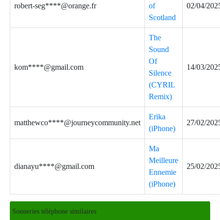
robert-seg****@orange.fr
of
02/04/202
Scotland
The
Sound
Of
kom****@gmail.com
14/03/202
Silence
(CYRIL
Remix)
Erika
matthewco****@journeycommunity.net
27/02/202
(iPhone)
Ma
Meilleure
dianayu****@gmail.com
25/02/202
Ennemie
(iPhone)
Sonneries téléphone similaires