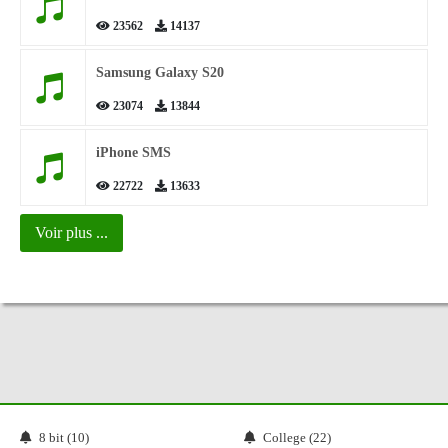
23562
14137
Samsung Galaxy S20
23074
13844
iPhone SMS
22722
13633
Voir plus ...
8 bit (10)
College (22)