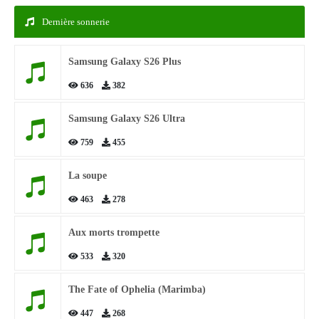
Dernière sonnerie
Samsung Galaxy S26 Plus
636
382
Samsung Galaxy S26 Ultra
759
455
La soupe
463
278
Aux morts trompette
533
320
The Fate of Ophelia (Marimba)
447
268