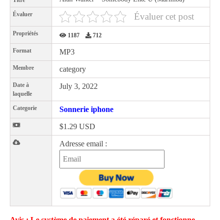
Titre
Évaluer
Évaluer cet post
Propriétés
1187
712
Format
MP3
Membre
category
Date à
July 3, 2022
laquelle
Categorie
Sonnerie iphone
$1.29 USD
Adresse email :
Avis : Le système de paiement a été réparé et fonctionne