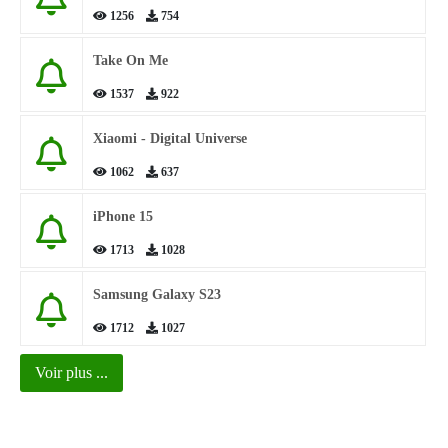
1256
754
Take On Me
1537
922
Xiaomi - Digital Universe
1062
637
iPhone 15
1713
1028
Samsung Galaxy S23
1712
1027
Voir plus ...