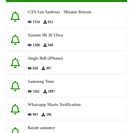
GTA San Andreas - Mission Réussie
1354
812
Xiaomi Mi 10 Ultra
1580
948
Jingle Bell (iPhone)
828
497
Samsung Tune
3161
1897
Whatsapp Mario Notification
993
596
Bande annonce