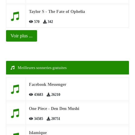
Taylor S - The Fate of Ophelia
570
342
Voir plus ...
Meilleures sonneries gratuites
Facebook Messenger
43683
26210
One Piece - Den Den Mushi
34585
20751
Islamique