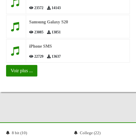
23572
14143
Samsung Galaxy S20
23085
13851
iPhone SMS
22729
13637
Voir plus ...
8 bit (10)
College (22)