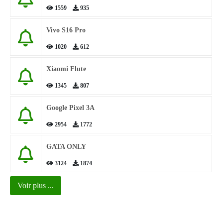
1559
935
Vivo S16 Pro
1020
612
Xiaomi Flute
1345
807
Google Pixel 3A
2954
1772
GATA ONLY
3124
1874
Voir plus ...