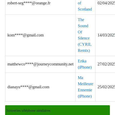
robert-seg****@orange.fr
of
02/04/202
Scotland
The
Sound
Of
kom****@gmail.com
14/03/202
Silence
(CYRIL
Remix)
Erika
matthewco****@journeycommunity.net
27/02/202
(iPhone)
Ma
Meilleure
dianayu****@gmail.com
25/02/202
Ennemie
(iPhone)
Sonneries téléphone similaires