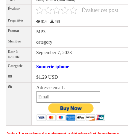
Titre
Évaluer
Évaluer cet post
Propriétés
814
488
Format
MP3
Membre
category
Date à
September 7, 2023
laquelle
Categorie
Sonnerie iphone
$1.29 USD
Adresse email :
Avis : Le système de paiement a été réparé et fonctionne