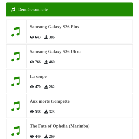
Dernière sonnerie
Samsung Galaxy S26 Plus
643
386
Samsung Galaxy S26 Ultra
766
460
La soupe
470
282
Aux morts trompette
538
323
The Fate of Ophelia (Marimba)
449
269