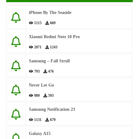
iPhone By The Seaside
1115
669
Xiaomi Redmi Note 10 Pro
2071
1243
Samsung – Fall Stroll
793
476
Never Let Go
989
593
Samsung Notification 23
1131
679
Galaxy A15