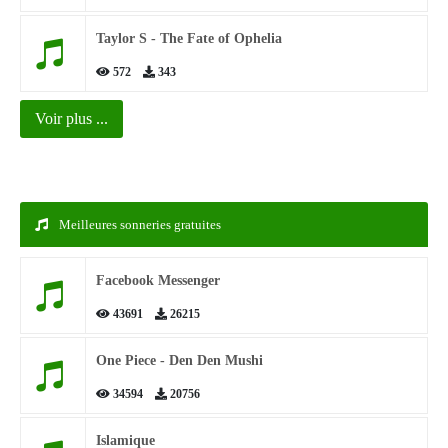
Taylor S - The Fate of Ophelia
572
343
Voir plus ...
Meilleures sonneries gratuites
Facebook Messenger
43691
26215
One Piece - Den Den Mushi
34594
20756
Islamique