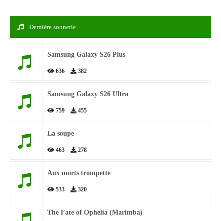
Dernière sonnerie
Samsung Galaxy S26 Plus
636
382
Samsung Galaxy S26 Ultra
759
455
La soupe
463
278
Aux morts trompette
533
320
The Fate of Ophelia (Marimba)