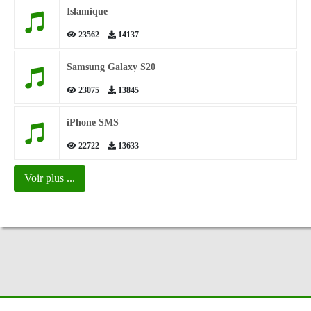
Islamique
23562
14137
Samsung Galaxy S20
23075
13845
iPhone SMS
22722
13633
Voir plus ...