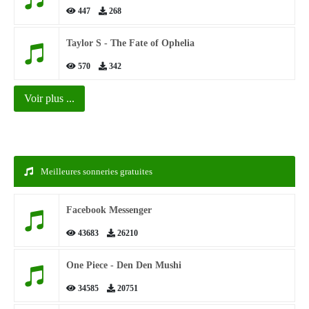
447
268
Taylor S - The Fate of Ophelia
570
342
Voir plus ...
Meilleures sonneries gratuites
Facebook Messenger
43683
26210
One Piece - Den Den Mushi
34585
20751