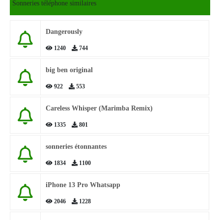
Sonneries téléphone similaires
Dangerously
1240
744
big ben original
922
553
Careless Whisper (Marimba Remix)
1335
801
sonneries étonnantes
1834
1100
iPhone 13 Pro Whatsapp
2046
1228