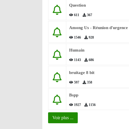
Question
611
367
Among Us - Réunion d'urgence
1546
928
Humain
1143
686
bruitage 8 bit
597
358
Bspp
1927
1156
Voir plus ...