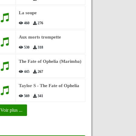
La soupe
460
276
Aux morts trompette
530
318
The Fate of Ophelia (Marimba)
445
267
Taylor S - The Fate of Ophelia
569
341
Voir plus ...