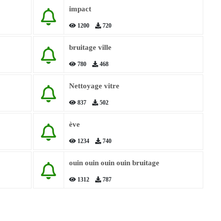
impact
1200
720
bruitage ville
780
468
Nettoyage vitre
837
502
ève
1234
740
ouin ouin ouin ouin bruitage
1312
787