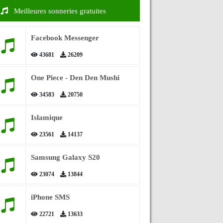
Meilleures sonneries gratuites
Facebook Messenger
43681
26209
One Piece - Den Den Mushi
34583
20750
Islamique
23561
14137
Samsung Galaxy S20
23074
13844
iPhone SMS
22721
13633