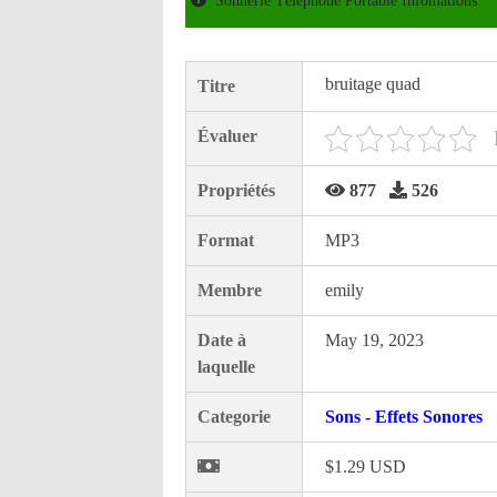
Sonnerie Téléphone Portable Infomations
bruitage quad
Titre
Évaluer
Propriétés
877
526
Format
MP3
Membre
emily
Date à
May 19, 2023
laquelle
Categorie
Sons - Effets Sonores
$1.29 USD