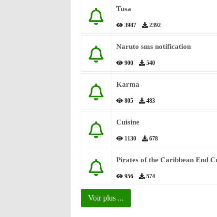
Tusa
3987
2392
Naruto sms notification
900
540
Karma
805
483
Cuisine
1130
678
Pirates of the Caribbean End C
956
574
Voir plus ...