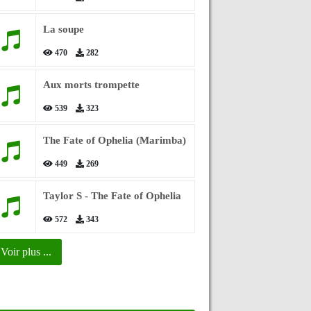
La soupe
470
282
Aux morts trompette
539
323
The Fate of Ophelia (Marimba)
449
269
Taylor S - The Fate of Ophelia
572
343
Voir plus ...