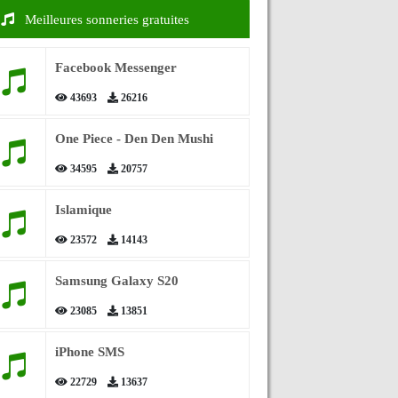
Meilleures sonneries gratuites
Facebook Messenger
43693
26216
One Piece - Den Den Mushi
34595
20757
Islamique
23572
14143
Samsung Galaxy S20
23085
13851
iPhone SMS
22729
13637