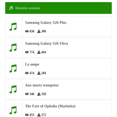
Dernière sonnerie
Samsung Galaxy S26 Plus
650
390
Samsung Galaxy S26 Ultra
774
464
La soupe
474
284
Aux morts trompette
546
328
The Fate of Ophelia (Marimba)
453
272