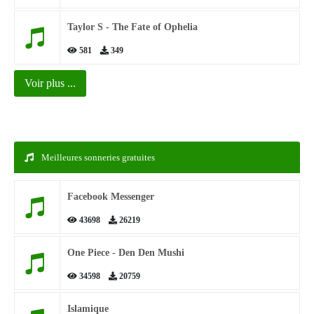
Taylor S - The Fate of Ophelia
581
349
Voir plus ...
Meilleures sonneries gratuites
Facebook Messenger
43698
26219
One Piece - Den Den Mushi
34598
20759
Islamique