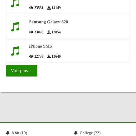
23581
14149
Samsung Galaxy S20
23090
13854
iPhone SMS
22733
13640
Voir plus ...
8 bit (10)
College (22)