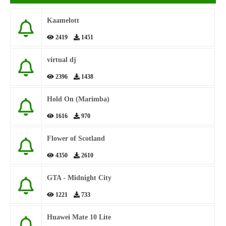
Kaamelott
2419
1451
virtual dj
2396
1438
Hold On (Marimba)
1616
970
Flower of Scotland
4350
2610
GTA - Midnight City
1221
733
Huawei Mate 10 Lite