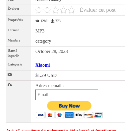
Titre
Évaluer
Évaluer cet post
Propriétés
1289
773
Format
MP3
Membre
category
Date à
October 28, 2023
laquelle
Categorie
Xiaomi
$1.29 USD
Adresse email :
Avis : Le système de paiement a été réparé et fonctionne