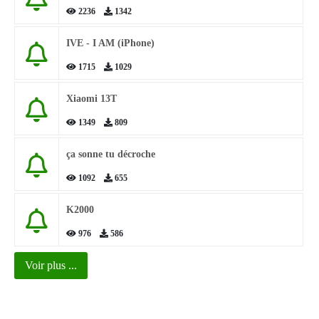
2236
1342
IVE - I AM (iPhone)
1715
1029
Xiaomi 13T
1349
809
ça sonne tu décroche
1092
655
K2000
976
586
Voir plus ...