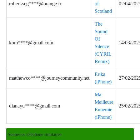
robert-seg****@orange.fr
of
02/04/202
Scotland
The
Sound
Of
kom****@gmail.com
14/03/202
Silence
(CYRIL
Remix)
Erika
matthewco****@journeycommunity.net
27/02/202
(iPhone)
Ma
Meilleure
dianayu****@gmail.com
25/02/202
Ennemie
(iPhone)
Sonneries téléphone similaires